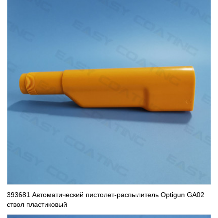
393681 Автоматический пистолет-распылитель Optigun GA02
ствол пластиковый