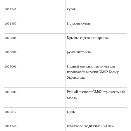
курок
1001341
Пружина сжатия
1001487
Крышка спускового крючка
1000801
ручка пистолета
1000806
Полный комплект пистолета для
1002066
порошковой окраски GM02 Кольцо
Supercorona
Ручной пистолет GM02 отрицательный
1000809
каскад
крюк
1000877
шланговое соединение 10-11мм
1001340