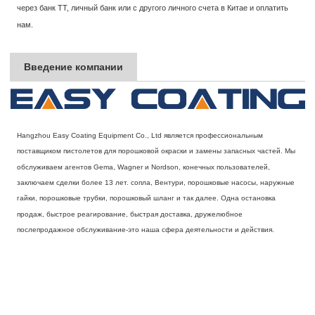
через банк TT, личный банк или с другого личного счета в Китае и оплатить
нам.
Введение компании
Hangzhou Easy Coating Equipment Co., Ltd является профессиональным
поставщиком пистолетов для порошковой окраски и замены запасных частей. Мы
обслуживаем агентов Gema, Wagner и Nordson, конечных пользователей,
заключаем сделки более 13 лет. сопла, Вентури, порошковые насосы, наружные
гайки, порошковые трубки, порошковый шланг и так далее. Одна остановка
продаж, быстрое реагирование, быстрая доставка, дружелюбное
послепродажное обслуживание-это наша сфера деятельности и действия.