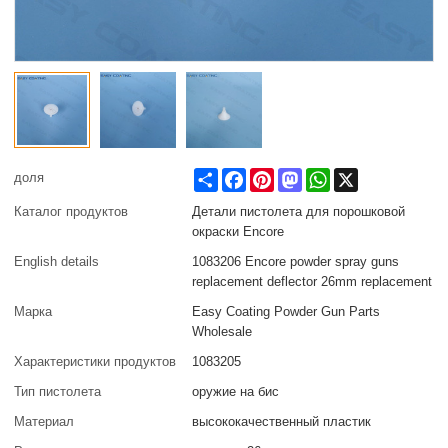
Share
Facebook
Pinterest
Mastodon
WhatsApp
X
доля
Каталог продуктов
Детали пистолета для порошковой
окраски Encore
English details
1083206 Encore powder spray guns
replacement deflector 26mm replacement
Марка
Easy Coating Powder Gun Parts
Wholesale
Характеристики продуктов
1083205
Тип пистолета
оружие на бис
Материал
высококачественный пластик