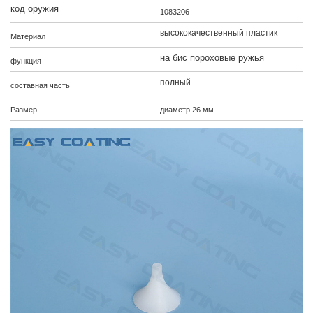
код оружия
1083206
высококачественный пластик
Материал
на бис пороховые ружья
функция
полный
составная часть
Размер
диаметр 26 мм