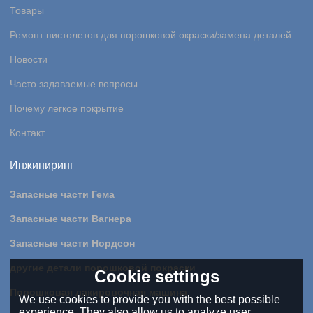
Товары
Ремонт пистолетов для порошковой окраски/замена деталей
Новости
Часто задаваемые вопросы
Почему легкое покрытие
Контакт
Инжиниринг
Запасные части Гема
Запасные части Вагнера
Запасные части Нордсон
другие детали порошковой покраски
Cookie settings
Порошковая лакировочная машина
We use cookies to provide you with the best possible
experience. They also allow us to analyze user