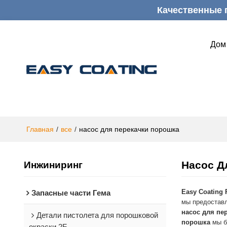
Качественные 
Дом
Главная
/
все
/
насос для перекачки порошка
Насос Д
Инжиниринг
Easy Coating 
Запасные части Гема
мы предостав
насос для пе
Детали пистолета для порошковой
порошка
мы б
окраски 2F