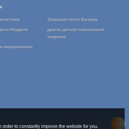
нг
асти Гема
Запасные части Вагнера
асти Нордсон
другие детали порошковой
покраски
я лакировочная
ЯЗЫК:
Русский
 order to constantly improve the website for you.