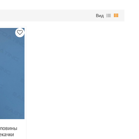
Вид
рловины
екачки