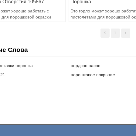
о Отверстия 105867
Порошка
может хорошо работать с
Это горло может хорошо работа
 для порошковой окраски
пистолетами для порошковой ок
кого качества
высокого качества
1
ые Слова
рекачки порошка
нордсон насос
721
порошковое покрытие