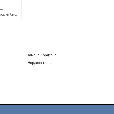
ть с
раски бис,
замена нордсона
Нордсон горло