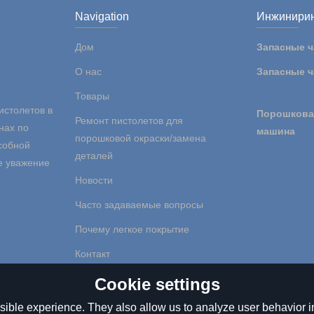
Navigation
Инжинири
Дом
Запасные ч
О нас
Запасные ч
Товары
истолетов в
Порошкова
Ремонт пистолетов для
нах по
машина
порошковой окраски/замена
собной
деталей
е уважение
Новости
Часто задаваемые вопросы
Почему легкое покрытие
Контакт
Cookie settings
ible experience. They also allow us to analyze user behavior in