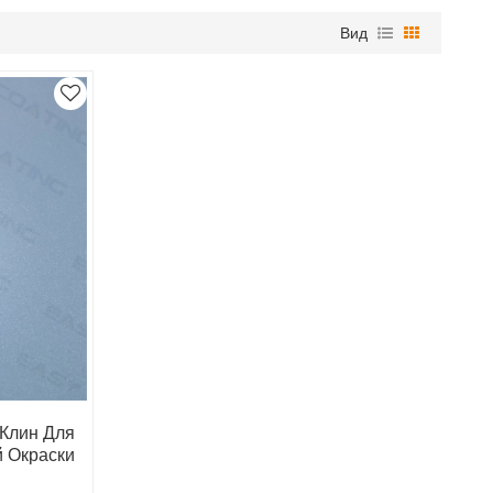
Вид
Клин Для
 Окраски