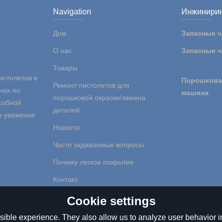
Navigation
Инжинири
Дом
Запасные ч
О нас
Запасные ч
Товары
истолетов в
Порошкова
Ремонт пистолетов для
нах по
машина
порошковой окраски/замена
собной
деталей
е уважение
Новости
Часто задаваемые вопросы
Почему легкое покрытие
Контакт
Cookie settings
ible experience. They also allow us to analyze user behavior in