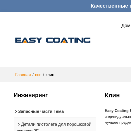
Качественные 
Дом
Главная
/
все
/
клин
Клин
Инжиниринг
Easy Coating 
Запасные части Гема
индивидуальн
лучшее предл
Детали пистолета для порошковой
окраски 2F