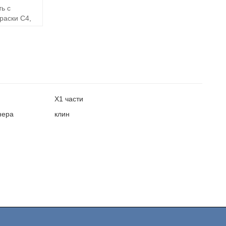
ь с
раски C4,
X1 части
нера
клин