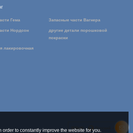
нг
асти Гема
Запасные части Вагнера
асти Нордсон
другие детали порошковой
покраски
я лакировочная
ЯЗЫК:
Русский
 order to constantly improve the website for you.