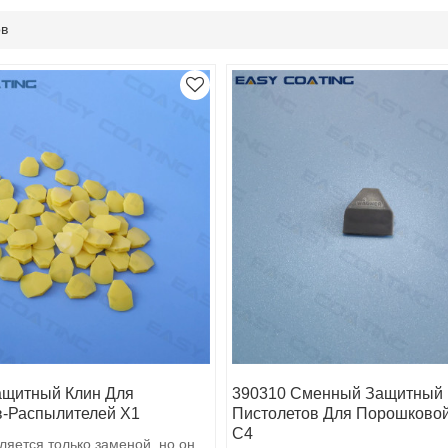
ов
ащитный Клин Для
390310 Сменный Защитный 
в-Распылителей X1
Пистолетов Для Порошковой
C4
ляется только заменой, но он