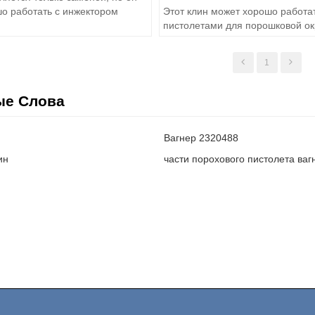
о работать с инжектором
Этот клин может хорошо работат
для порошковой окраски C4,
пистолетами для порошковой ок
чества
высокого качества
1
ые Слова
Вагнер 2320488
ин
части порохового пистолета ваг