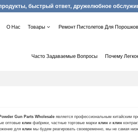
продукты, быстрый ответ, дружелюбное обслужи
О Нас
Товары
Ремонт Пистолетов Для Порошков
Часто Задаваемые Вопросы
Почему Легко
Powder Gun Parts Wholesale
является профессиональным китайским пр
ые оптовые
клин
фабрики, частные торговые марки
клин
и
клин
контрак
ожение для
клин
мы будем реагировать своевременно, мы не самая низ