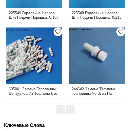
225549 Горловина Насоса
225548 Горловина Насоса
Для Подачи Порошка, 0,188
Для Подачи Порошка, 0,213
Дюйма, Внутренний
Дюйма, Внутренний
Диаметр, Замена Тефлона
Диаметр, Замена Тефлона
635001 Замена Горловины
244642 Замена Тефлона
Вентуриса Из Тефлона Без
Горловины Nordson На
Уплотнительных Колец Для
Насосе Для Перекачки
Насоса Tribomatic
Порошка
Ключевые Слова